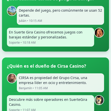
Depende del juego, pero comúnmente se usan 52
cartas.
Julián • 10:15 AM
En Suerte Gira Casino ofrecemos juegos con
barajas estándar y personalizadas.
Soporte • 10:18 AM
¿Quién es el dueño de Cirsa Casino?
CIRSA es propiedad del Grupo Cirsa, una
empresa líder en ocio y entretenimiento.
Benjamín • 11:05 AM
Descubre más sobre operadores en SuerteGira
Casino.
Soporte • 11:07 AM