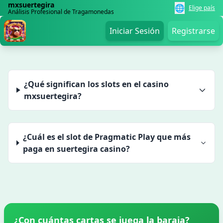
mxsuertegira
🌐
Elige país
Análisis Profesional de Tragamonedas
Iniciar Sesión
Registrarse
¿Qué significan los slots en el casino
mxsuertegira?
¿Cuál es el slot de Pragmatic Play que más
paga en suertegira casino?
¿Con cuántas cartas se juega la baraja?