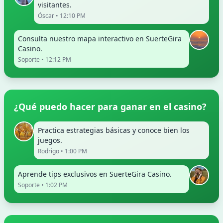
visitantes.
Óscar • 12:10 PM
Consulta nuestro mapa interactivo en SuerteGira
Casino.
Soporte • 12:12 PM
¿Qué puedo hacer para ganar en el casino?
Practica estrategias básicas y conoce bien los
juegos.
Rodrigo • 1:00 PM
Aprende tips exclusivos en SuerteGira Casino.
Soporte • 1:02 PM