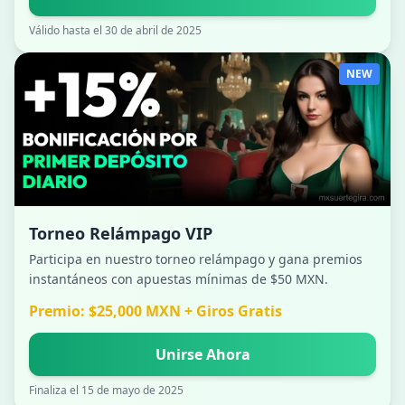
Válido hasta el 30 de abril de 2025
NEW
Torneo Relámpago VIP
Participa en nuestro torneo relámpago y gana premios
instantáneos con apuestas mínimas de $50 MXN.
Premio: $25,000 MXN + Giros Gratis
Unirse Ahora
Finaliza el 15 de mayo de 2025