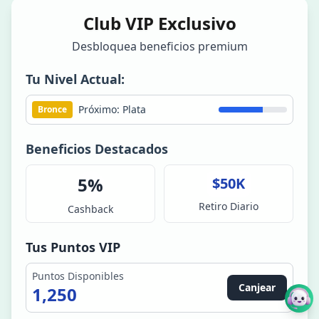
Club VIP Exclusivo
Desbloquea beneficios premium
Tu Nivel Actual:
Próximo: Plata
Bronce
Beneficios Destacados
5%
$50K
Retiro Diario
Cashback
Tus Puntos VIP
Puntos Disponibles
Canjear
1,250