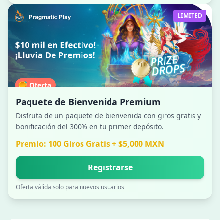
LIMITED
Paquete de Bienvenida Premium
Disfruta de un paquete de bienvenida con giros gratis y
bonificación del 300% en tu primer depósito.
Premio: 100 Giros Gratis + $5,000 MXN
Registrarse
Oferta válida solo para nuevos usuarios