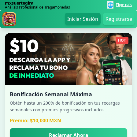
mxsuertegira
🌐
Elige país
Análisis Profesional de Tragamonedas
Iniciar Sesión
Registrarse
HOT
Bonificación Semanal Máxima
Obtén hasta un 200% de bonificación en tus recargas
semanales con premios progresivos incluidos.
Premio: $10,000 MXN
Reclamar Ahora